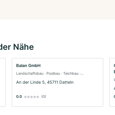
der Nähe
Balan GmbH
Landschaftsbau · Poolbau · Teichbau ·
Baggerbetrieb · Pflasterarbeiten ·
An der Linde 5, 45711 Datteln
Terrassengestaltung · Zaunbau
0.0
(0)