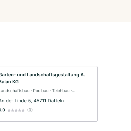
Garten- und Landschaftsgestaltung A.
Balan KG
Landschaftsbau · Poolbau · Teichbau ·
Baggerbetrieb · Pflasterarbeiten ·
An der Linde 5, 45711 Datteln
Terrassengestaltung · Zaunbau
0.0
(0)