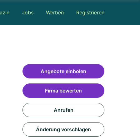
azin
Jobs
Werben
Registrieren
Angebote einholen
Firma bewerten
Anrufen
Änderung vorschlagen