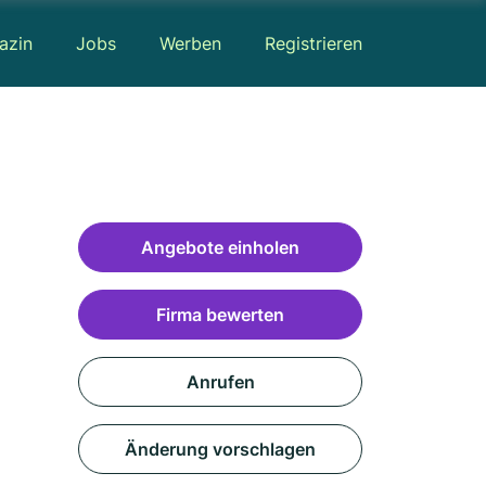
azin
Jobs
Werben
Registrieren
Angebote einholen
Firma bewerten
Anrufen
Änderung vorschlagen