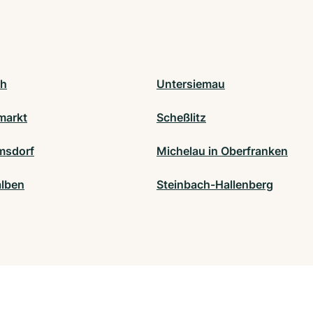
ch
Untersiemau
markt
Scheßlitz
msdorf
Michelau in Oberfranken
lben
Steinbach-Hallenberg