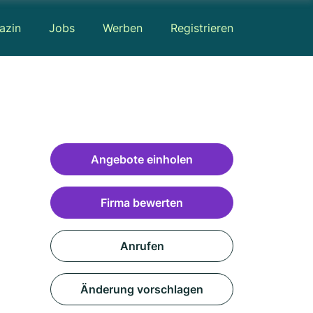
azin
Jobs
Werben
Registrieren
Angebote einholen
Firma bewerten
Anrufen
Änderung vorschlagen