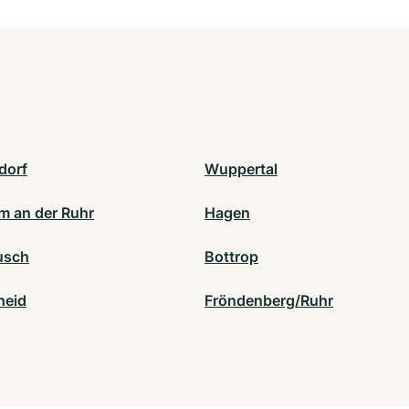
dorf
Wuppertal
m an der Ruhr
Hagen
usch
Bottrop
heid
Fröndenberg/Ruhr