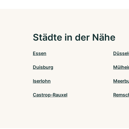
Städte in der Nähe
Essen
Düssel
Duisburg
Mülhei
Iserlohn
Meerb
Castrop-Rauxel
Remsc