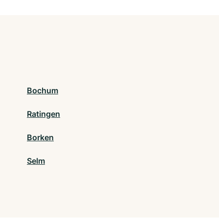
Bochum
Ratingen
Borken
Selm