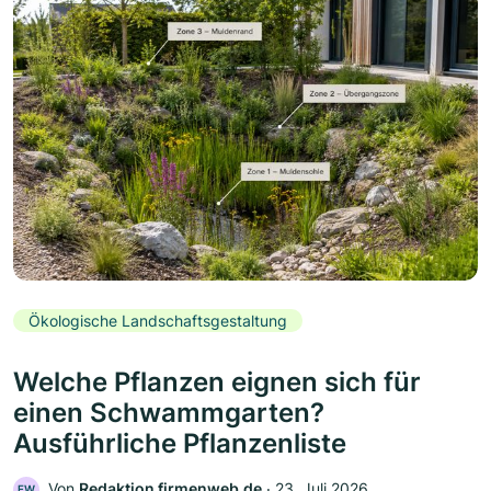
Ökologische Landschaftsgestaltung
Welche Pflanzen eignen sich für
einen Schwammgarten?
Ausführliche Pflanzenliste
Von
Redaktion firmenweb.de
‧
23. Juli 2026
FW