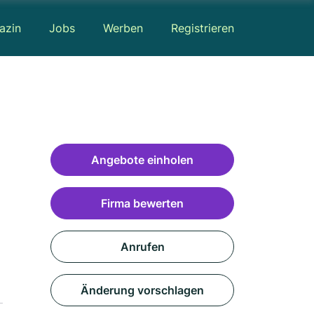
azin
Jobs
Werben
Registrieren
Angebote einholen
Firma bewerten
Anrufen
Änderung vorschlagen