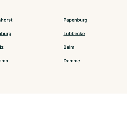
horst
Papenburg
nburg
Lübbecke
lz
Belm
kamp
Damme