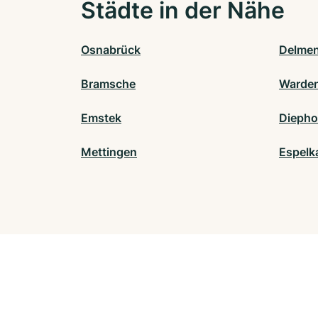
Städte in der Nähe
Osnabrück
Delmen
Bramsche
Warde
Emstek
Diepho
Mettingen
Espel