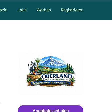
azin
Jobs
Werben
Registrieren
Angebote einholen