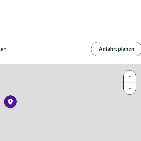
hen
Anfahrt planen
+
−