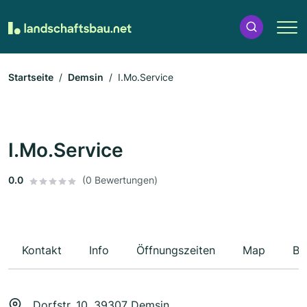
Startseite
Demsin
I.Mo.Service
I.Mo.Service
0.0
(0 Bewertungen)
Kontakt
Info
Öffnungszeiten
Map
Be
Dorfstr. 10, 39307 Demsin