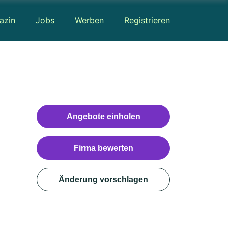
azin
Jobs
Werben
Registrieren
Angebote einholen
Firma bewerten
Änderung vorschlagen