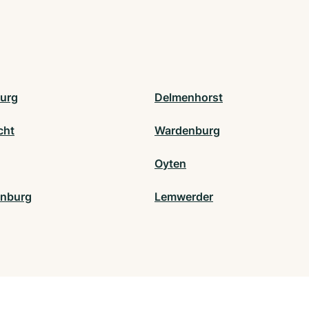
urg
Delmenhorst
cht
Wardenburg
Oyten
enburg
Lemwerder