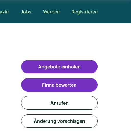
azin
Jobs
Werben
Registrieren
Angebote einholen
Firma bewerten
Anrufen
Änderung vorschlagen