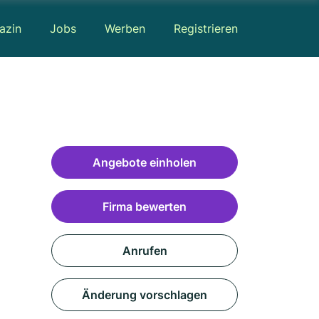
azin
Jobs
Werben
Registrieren
Angebote einholen
Firma bewerten
Anrufen
Änderung vorschlagen