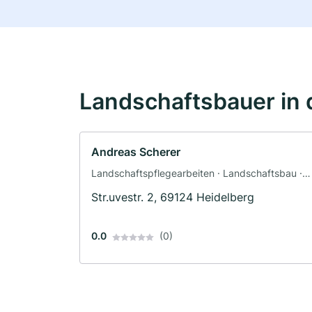
Landschaftsbauer in 
Andreas Scherer
Landschaftspflegearbeiten · Landschaftsbau ·
Baggerbetrieb · Pflasterarbeiten ·
Str.uvestr. 2, 69124 Heidelberg
Terrassengestaltung · Zaunbau
0.0
(0)