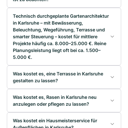
Technisch durchgeplante Gartenarchitektur
in Karlsruhe – mit Bewässerung,
Beleuchtung, Wegeführung, Terrasse und
Systemtyp
Preisorientierung
smarter Steuerung – kostet für mittlere
Projekte häufig ca. 8.000–25.000 €. Reine
Einfaches
ca. 300–800 €
Planungsleistung liegt oft bei ca. 1.500–
Tropfsystem
5.000 €.
Problem
Ursache Sandboden
Versenkregner-
ca. 1.500–3.500 €
Leistung
Preisorientierung
Was kostet es, eine Terrasse in Karlsruhe
System (Rasen)
gestalten zu lassen?
Rasen
Kein Wasserspeicher
Smarte
Gartenplanung
vertrocknet
ca. 2.000–5.000
ca. 1.500–5.000 €
im Boden
Bewässerung (WiFi,
(Grundriss, Konzept)
im Sommer
€
Was kostet es, Rasen in Karlsruhe neu
App)
anzulegen oder pflegen zu lassen?
Bewässerungsplanung
Gelbe,
Bodenfeuchtesensor
ca. 500–1.500 €
ca. 1.500–5.000 €
+ Einbau
dünne
Nährstoffauswaschung
+ Steuerung
Zusatz
Was kostet ein Hausmeisterservice für
Preisori
Rasenfläche
Material
Stil
Außenflächen in Karlsruhe?