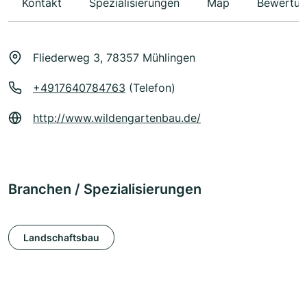
Kontakt
Spezialisierungen
Map
Bewertun
Fliederweg 3, 78357 Mühlingen
+4917640784763
(Telefon)
http://www.wildengartenbau.de/
Branchen / Spezialisierungen
Landschaftsbau