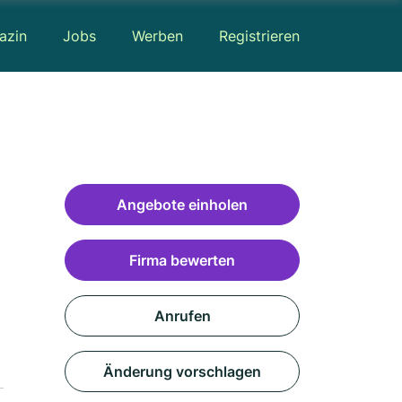
azin
Jobs
Werben
Registrieren
Angebote einholen
Firma bewerten
Anrufen
Änderung vorschlagen