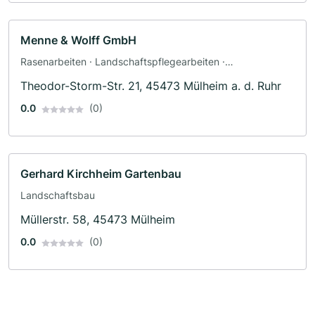
Menne & Wolff GmbH
Rasenarbeiten · Landschaftspflegearbeiten ·
Pflasterarbeiten · Landschaftsbau · Baggerbetrieb ·
Theodor-Storm-Str. 21, 45473 Mülheim a. d. Ruhr
Terrassengestaltung · Poolbau · Teichbau · Zaunbau
0.0
(0)
Gerhard Kirchheim Gartenbau
Landschaftsbau
Müllerstr. 58, 45473 Mülheim
0.0
(0)