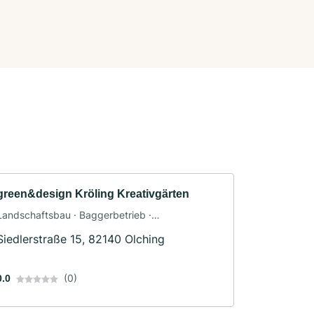
green&design Kröling Kreativgärten
Landschaftsbau · Baggerbetrieb ·
Friedhofsgärtnerei · Pflasterarbeiten · Poolbau ·
Siedlerstraße 15, 82140 Olching
Teichbau · Terrassengestaltung · Zaunbau
(0)
0.0