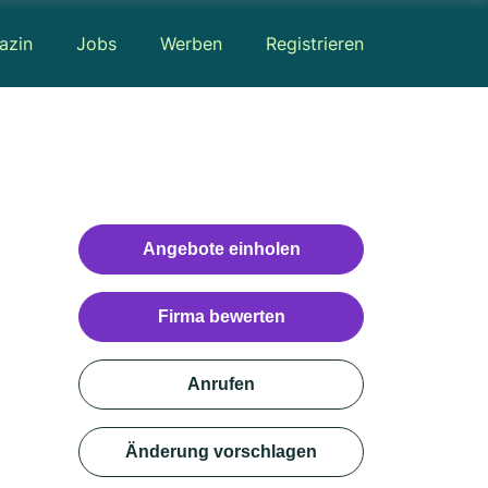
azin
Jobs
Werben
Registrieren
Angebote einholen
Firma bewerten
Anrufen
Änderung vorschlagen