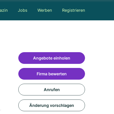
azin
Jobs
Werben
Registrieren
Angebote einholen
Firma bewerten
Anrufen
Änderung vorschlagen