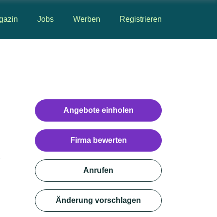
gazin
Jobs
Werben
Registrieren
Angebote einholen
Firma bewerten
staltung · Zaunbau
Anrufen
Änderung vorschlagen