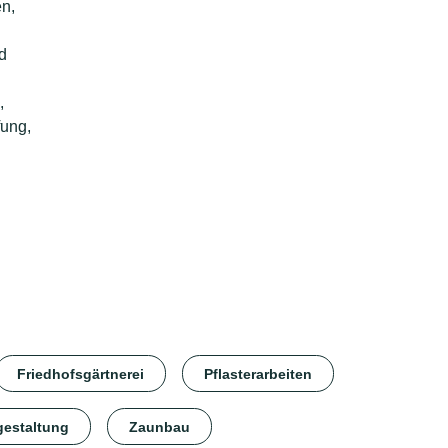
en,
d
,
ung,
Friedhofsgärtnerei
Pflasterarbeiten
gestaltung
Zaunbau