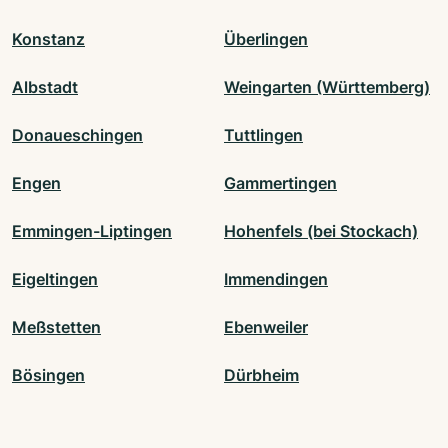
Konstanz
Überlingen
Albstadt
Weingarten (Württemberg)
Donaueschingen
Tuttlingen
Engen
Gammertingen
Emmingen-Liptingen
Hohenfels (bei Stockach)
Eigeltingen
Immendingen
Meßstetten
Ebenweiler
Bösingen
Dürbheim