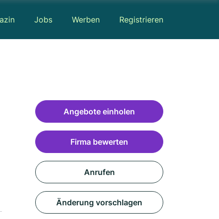
azin
Jobs
Werben
Registrieren
Angebote einholen
Firma bewerten
Anrufen
Änderung vorschlagen