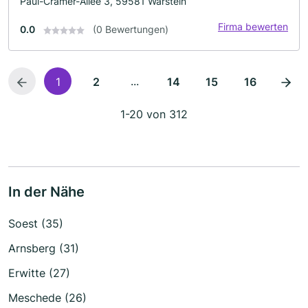
Paul-Cramer-Allee 3, 59581 Warstein
Firma bewerten
0.0
(0 Bewertungen)
...
1
2
14
15
16
1-20 von 312
In der Nähe
Soest (35)
Arnsberg (31)
Erwitte (27)
Meschede (26)