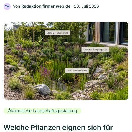
Von
Redaktion firmenweb.de
‧
23. Juli 2026
FW
Ökologische Landschaftsgestaltung
Welche Pflanzen eignen sich für