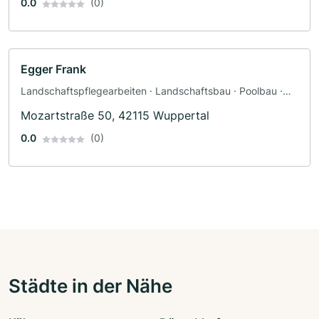
0.0
(0)
Egger Frank
Landschaftspflegearbeiten · Landschaftsbau · Poolbau ·
Teichbau · Pflasterarbeiten · Terrassengestaltung ·
Mozartstraße 50, 42115 Wuppertal
Zaunbau
0.0
(0)
Städte in der Nähe