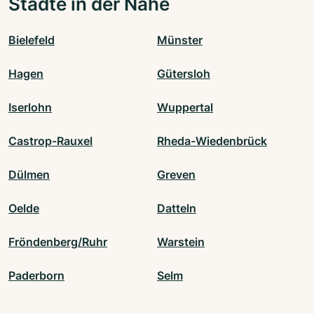
Städte in der Nähe
Bielefeld
Münster
Hagen
Gütersloh
Iserlohn
Wuppertal
Castrop-Rauxel
Rheda-Wiedenbrück
Dülmen
Greven
Oelde
Datteln
Fröndenberg/Ruhr
Warstein
Paderborn
Selm