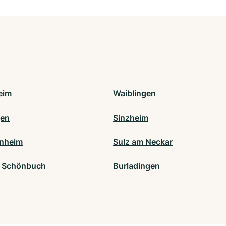
eim
Waiblingen
gen
Sinzheim
nheim
Sulz am Neckar
m Schönbuch
Burladingen