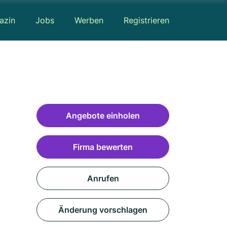
azin
Jobs
Werben
Registrieren
Angebote einholen
Firma bewerten
Anrufen
Änderung vorschlagen