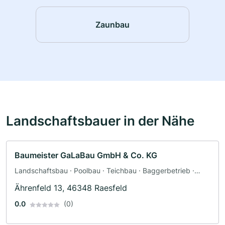
Zaunbau
Landschaftsbauer in der Nähe
Baumeister GaLaBau GmbH & Co. KG
Landschaftsbau · Poolbau · Teichbau · Baggerbetrieb ·
Pflasterarbeiten · Terrassengestaltung · Friedhofsgärtnerei ·
Ährenfeld 13, 46348 Raesfeld
Zaunbau
0.0
(0)