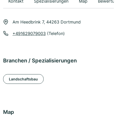
Kontakt
Spezialisierungen
Map
Bewertun
Am Heedbrink 7, 44263 Dortmund
+491629079003
(Telefon)
Branchen / Spezialisierungen
Landschaftsbau
Map