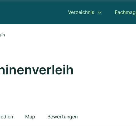
Verzeichnis
Fachmag
eih
inenverleih
edien
Map
Bewertungen