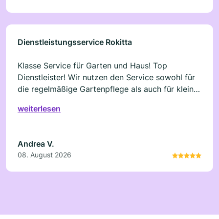
Dienstleistungsservice Rokitta
Klasse Service für Garten und Haus! Top
Dienstleister! Wir nutzen den Service sowohl für
die regelmäßige Gartenpflege als auch für kleine
Arbeiten rund ums Haus. Sehr freundlicher
weiterlesen
Kontakt, faire Preise und eine zügige, gründliche
Umsetzung. Es ist toll, einen verlässlichen
Ansprechpartner für drinnen und draußen zu
Andrea V.
haben. Immer wieder gerne!
08. August 2026