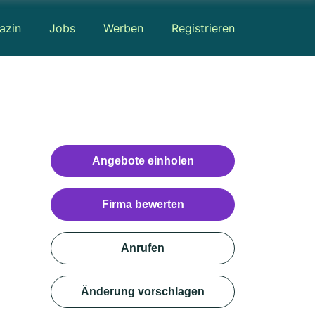
azin
Jobs
Werben
Registrieren
Angebote einholen
Firma bewerten
Anrufen
Änderung vorschlagen