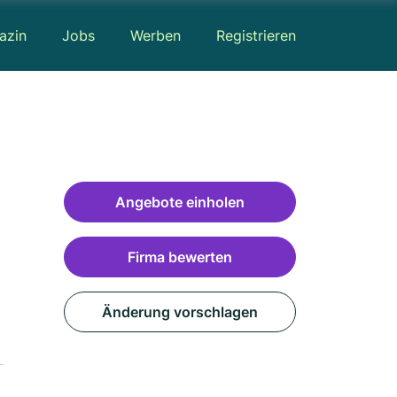
azin
Jobs
Werben
Registrieren
Angebote einholen
Firma bewerten
Änderung vorschlagen