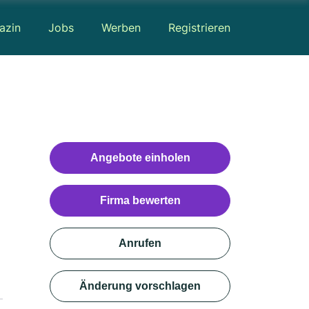
azin
Jobs
Werben
Registrieren
Angebote einholen
Firma bewerten
Anrufen
Änderung vorschlagen