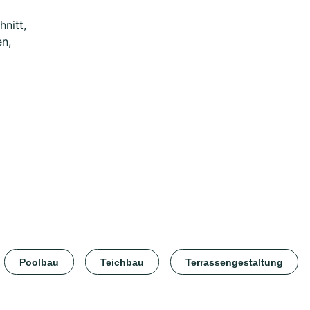
nitt,
en,
Poolbau
Teichbau
Terrassengestaltung