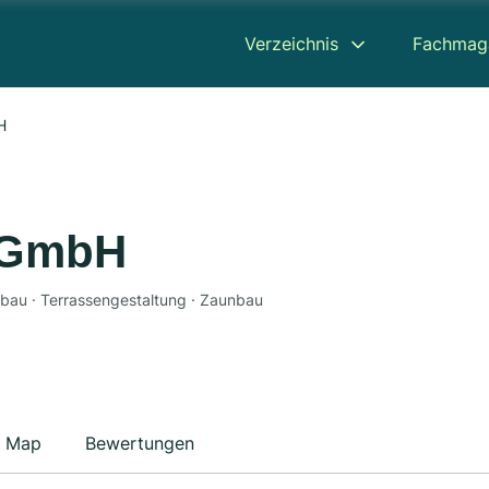
Verzeichnis
Fachmag
H
 GmbH
chbau · Terrassengestaltung · Zaunbau
Map
Bewertungen