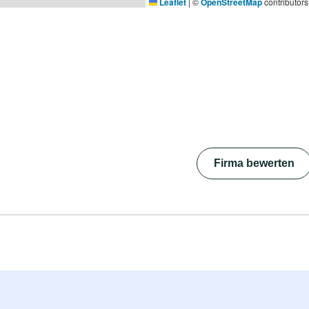
Leaflet
|
©
OpenStreetMap
contributors
Firma bewerten