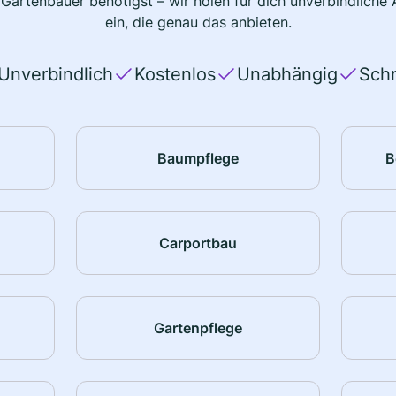
 Gartenbauer benötigst – wir holen für dich unverbindlich
ein, die genau das anbieten.
Unverbindlich
Kostenlos
Unabhängig
Schn
Baumpflege
B
Carportbau
Gartenpflege