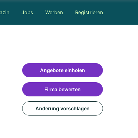
azin
Jobs
Werben
Registrieren
Angebote einholen
Firma bewerten
Änderung vorschlagen