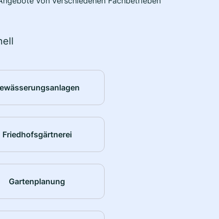
e Angebote von verschiedenen Fachbetrieben
ell
ewässerungsanlagen
Friedhofsgärtnerei
Gartenplanung