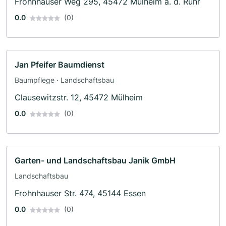
Frohnhauser Weg 295, 45472 Mülheim a. d. Ruhr
Zaunbau
0.0
(0)
Jan Pfeifer Baumdienst
Baumpflege · Landschaftsbau
Clausewitzstr. 12, 45472 Mülheim
0.0
(0)
Garten- und Landschaftsbau Janik GmbH
Landschaftsbau
Frohnhauser Str. 474, 45144 Essen
0.0
(0)