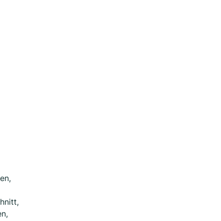
en,
nitt,
en,