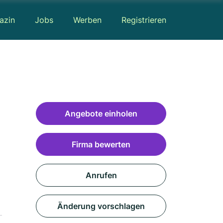
azin
Jobs
Werben
Registrieren
Angebote einholen
Firma bewerten
Anrufen
Änderung vorschlagen