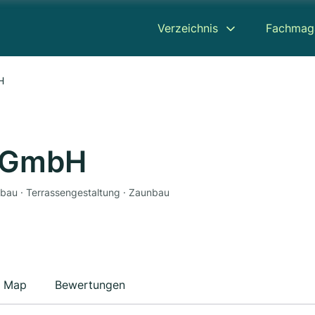
Verzeichnis
Fachmag
H
 GmbH
chbau · Terrassengestaltung · Zaunbau
Map
Bewertungen