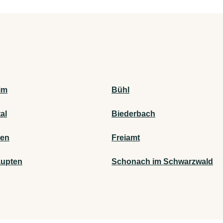
im
Bühl
al
Biederbach
gen
Freiamt
upten
Schonach im Schwarzwald