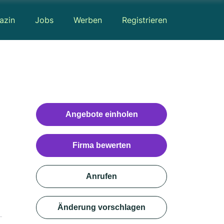
azin
Jobs
Werben
Registrieren
Angebote einholen
Firma bewerten
Anrufen
Änderung vorschlagen